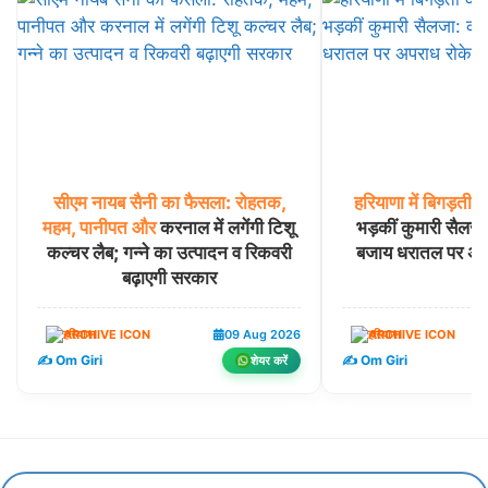
सीएम
नायब
सैनी
का
फैसला:
रोहतक,
हरियाणा
में
बिगड़ती
क
महम,
पानीपत
और
करनाल में लगेंगी टिशू
भड़कीं कुमारी सैलजा
कल्चर लैब; गन्ने का उत्पादन व रिकवरी
बजाय धरातल पर अप
बढ़ाएगी सरकार
हरियाणा
09 Aug 2026
हरियाणा
✍️ Om Giri
✍️ Om Giri
शेयर करें