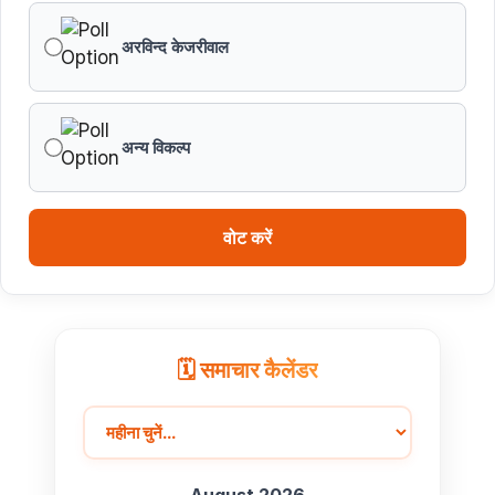
अरविन्द केजरीवाल
अन्य विकल्प
वोट करें
🗓️ समाचार कैलेंडर