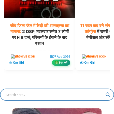
जींद
जिला
जेल
में
कैदी
की
आत्महत्या
का
11
साल
बाद
बने
संगठ
मामला:
2 DSP, हवलदार समेत 7 लोगों
कांग्रेस
में उभरी अं
पर FIR दर्ज; परिजनों के हंगामे के बाद
बेनीवाल और सेतिया 
एक्शन
हरियाणा
07 Aug 2026
हरियाणा
✍️ Om Giri
✍️ Om Giri
शेयर करें