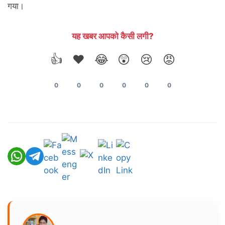
गया।
यह खबर आपको कैसी लगी?
👍
❤️
😂
😲
😢
😡
0
0
0
0
0
0